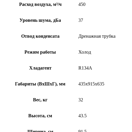
Расход воздуха, м³/ч
450
Уровень шума, дБа
37
Отвод конденсата
Дренажная трубка
Режим работы
Холод
Хладагент
R134A
Габариты (ВхШхГ), мм
435х915х635
Вес, кг
32
Высота, см
43.5
Ширина, см
91.5