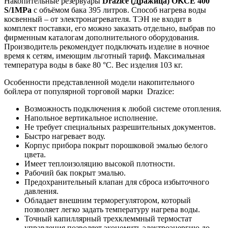
Накопительные резервуары
Drazice
(Дражица)
OKCE
400
S
/1
MPa
с объёмом бака 395 литров. Способ нагрева воды
косвенный – от электронагревателя. ТЭН не входит в
комплект поставки, его можно заказать отдельно, выбрав по
фирменным каталогам дополнительного оборудования.
Производитель рекомендует подключать изделие в ночное
время к сетям, имеющим льготный тариф. Максимальная
температура воды в баке 80 °С. Вес изделия 103 кг.
Особенности представленной модели накопительного
бойлера от популярной торговой марки Drazice:
Возможность подключения к любой системе отопления.
Напольное вертикальное исполнение.
Не требует специальных разрешительных документов.
Быстро нагревает воду.
Корпус прибора покрыт порошковой эмалью белого
цвета.
Имеет теплоизоляцию высокой плотности.
Рабочий бак покрыт эмалью.
Предохранительный клапан для сброса избыточного
давления.
Обладает внешним терморегулятором, который
позволяет легко задать температуру нагрева воды.
Точный капиллярный трехклеммный термостат
управления позволяет экономить электроэнергию до