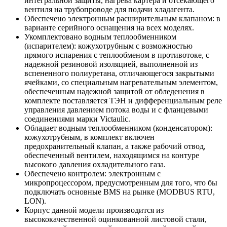
интегральной защиты, нагрева картера и отсекающего
вентиля на трубопроводе для подачи хладагента.
Обеспечено электронным расширительным клапаном: в
варианте серийного оснащения на всех моделях.
Укомплектовано водным теплообменником
(испарителем): кожухотрубным с возможностью
прямого испарения с теплообменом в противотоке, с
надежной резиновой изоляцией, выполненной из
вспененного полиуретана, отличающегося закрытыми
ячейками, со специальным нагревательным элементом,
обеспеченным надежной защитой от обледенения в
комплекте поставляется ТЭН и дифференциальным реле
управления давлением потока воды и с фланцевыми
соединениями марки Victaulic.
Обладает водным теплообменником (конденсатором):
кожухотрубным, в комплект включен
предохранительный клапан, а также рабочий отвод,
обеспеченный вентилем, находящимся на контуре
высокого давления охладительного газа.
Обеспечено контролем: электронным с
микропроцессором, предусмотренным для того, что бы
подключать основные BMS на рынке (MODBUS RTU,
LON).
Корпус данной модели производится из
высококачественной оцинкованной листовой стали,