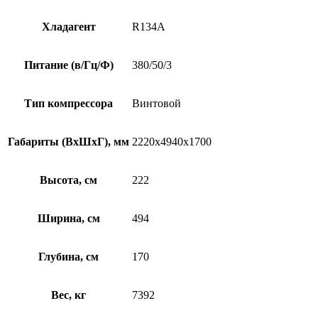
Хладагент
R134A
Питание (в/Гц/Ф)
380/50/3
Тип компрессора
Винтовой
Габариты (ВxШxГ), мм
2220х4940х1700
Высота, см
222
Ширина, см
494
Глубина, см
170
Вес, кг
7392