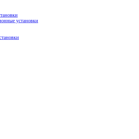
становки
ионные установки
становки