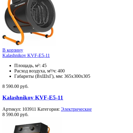
В корзину
Kalashnikov KVF-E5-11
Площадь, м²: 45
Расход воздуха, м³/ч: 400
Габариты (ВхШхГ), мм: 365x300x305
8 590.00
руб.
Kalashnikov KVF-E5-11
Артикул:
103911
Категория:
Электрические
8 590.00
руб.