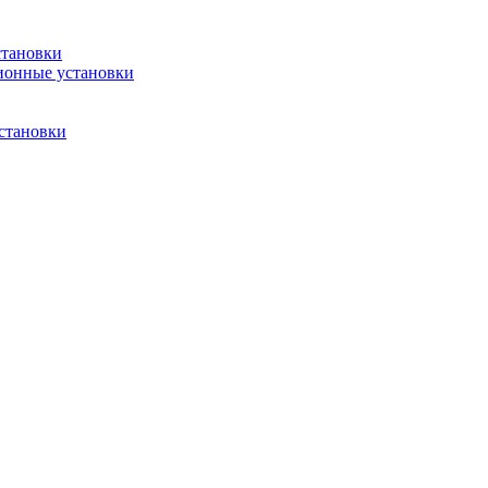
становки
ионные установки
становки