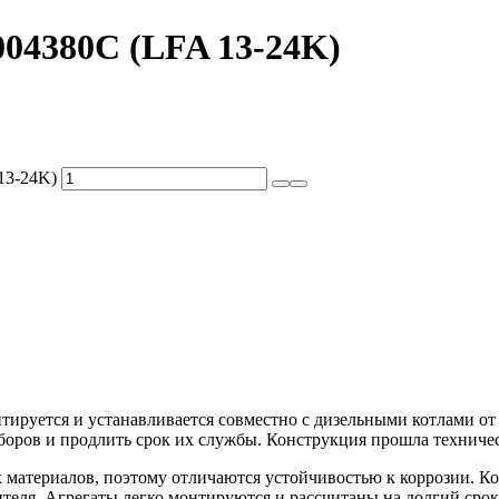
04380C (LFA 13-24K)
13-24K)
руется и устанавливается совместно с дизельными котлами от э
оров и продлить срок их службы. Конструкция прошла техничес
материалов, поэтому отличаются устойчивостью к коррозии. Ко
ителя. Агрегаты легко монтируются и рассчитаны на долгий сро