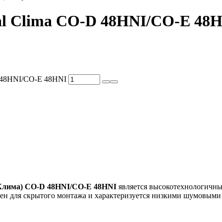
l Clima CO-D 48HNI/CO-E 48
D 48HNI/CO-E 48HNI
 Клима) CO-D 48HNI/CO-E 48HNI
является высокотехнологичны
н для скрытого монтажа и характеризуется низкими шумовыми 