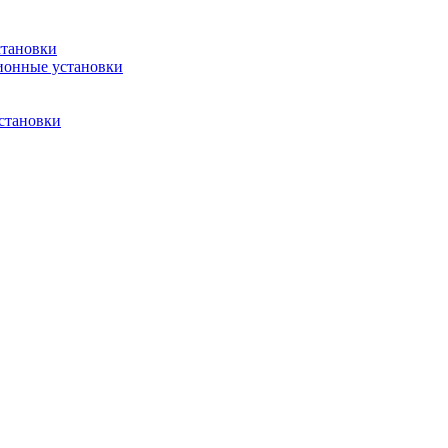
становки
ионные установки
становки