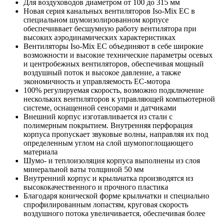
Для воздуховодов диаметром от 100 до 315 мм
Новая серия канальных вентиляторов Iso-Mix EC в
специальном шумоизолированном корпусе
обеспечиввает бесшумную работу вентилятора при
высоких аэродинамических характеристиках
Вентиляторы Iso-Mix EC объединяют в себе широкие
возможности и высокие технические параметры осевых
и центробежных вентиляторов, обеспечивая мощный
воздушный поток и высокое давление, а также
экономичность и управляемость ЕС-мотора
100% регулируемая скорость, возможно подключение
нескольких вентиляторов к управляющей компьютерной
системе, оснащенной сенсорами и датчиками
Внешний корпус изготавливается из стали с
полимерным покрытием.
Внутренняя перфорация
корпуса пропускает звуковые волны, направляя их под
определенным углом на слой шумопоглощающего
материала
Шумо- и теплоизоляция корпуса выполнены из слоя
минеральной ваты толщиной 50 мм
Внутренний корпус и крыльчатка производятся из
высококачественного и прочного пластика
Благодаря конической форме крыльчатки и специально
спрофилированным лопастям, круговая скорость
воздушного потока увеличивается, обеспечивая более