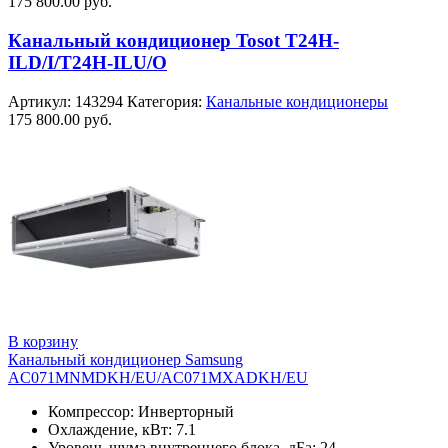
175 800.00
руб.
Канальный кондиционер Tosot T24H-
ILD/I/T24H-ILU/O
Артикул:
143294
Категория:
Канальные кондиционеры
175 800.00
руб.
В корзину
Канальный кондиционер Samsung
AC071MNMDKH/EU/AC071MXADKH/EU
Компрессор: Инверторный
Охлаждение, кВт: 7.1
Уровень шума внутреннего блока, дБа: 24