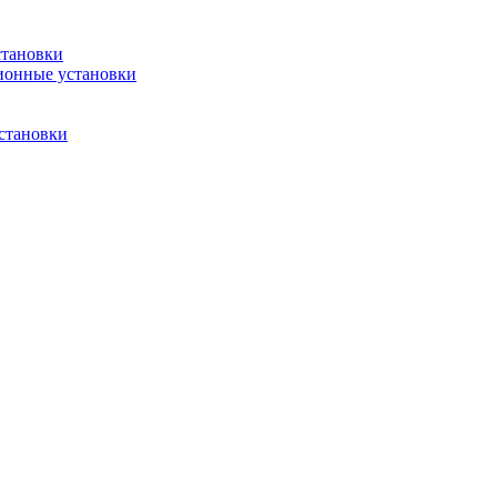
становки
ионные установки
становки