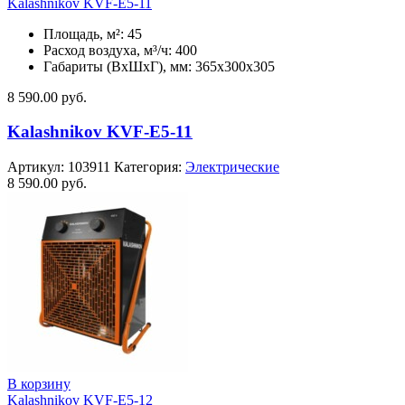
Kalashnikov KVF-E5-11
Площадь, м²: 45
Расход воздуха, м³/ч: 400
Габариты (ВхШхГ), мм: 365x300x305
8 590.00
руб.
Kalashnikov KVF-E5-11
Артикул:
103911
Категория:
Электрические
8 590.00
руб.
В корзину
Kalashnikov KVF-E5-12