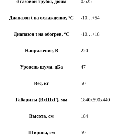
ø газовой трубы, дюйм
0.625
Диапазон t на охлаждение, °С
-10…+54
Диапазон t на обогрев, °С
-10…+18
Напряжение, В
220
Уровень шума, дБа
47
Вес, кг
50
Габариты (ВхШхГ), мм
1840х590х440
Высота, см
184
Ширина, см
59