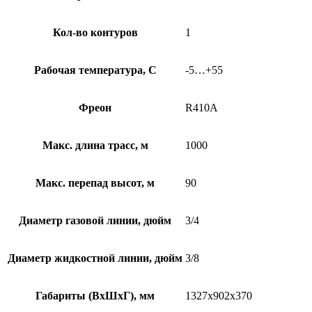
Кол-во контуров
1
Рабочая температура, С
-5…+55
Фреон
R410A
Макс. длина трасс, м
1000
Макс. перепад высот, м
90
Диаметр газовой линии, дюйм
3/4
Диаметр жидкостной линии, дюйм
3/8
Габариты (ВхШхГ), мм
1327х902х370