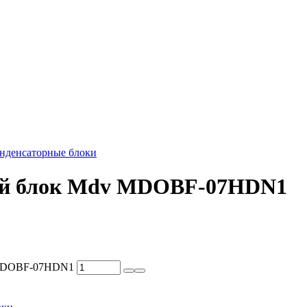
нденсаторные блоки
ый блок Mdv MDOBF-07HDN1
v MDOBF-07HDN1