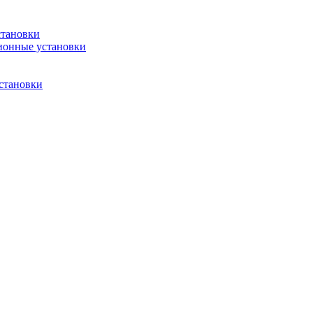
становки
ионные установки
становки