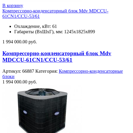
В корзину
Компрессорно-конденсаторный блок Mdv MDCCU-
61CN1/CCU-53/61
Охлаждение, кВт: 61
Габариты (ВхШхГ), мм: 1245х1825х899
1 994 000.00
руб.
Компрессорно-конденсаторный блок Mdv
MDCCU-61CN1/CCU-53/61
Артикул:
66887
Категория:
Компрессорно-конденсаторные
блоки
1 994 000.00
руб.