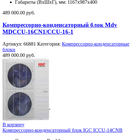
Габариты (ВхШхГ), мм: 1167x987x400
489 000.00
руб.
Компрессорно-конденсаторный блок Mdv
MDCCU-16CN1/CCU-16-1
Артикул:
66881
Категория:
Компрессорно-конденсаторные
блоки
489 000.00
руб.
В корзину
Компрессорно-конденсаторный блок IGC ICCU-14CNB