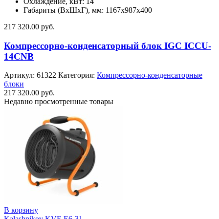
Охлаждение, кВт: 14
Габариты (ВхШхГ), мм: 1167x987x400
217 320.00
руб.
Компрессорно-конденсаторный блок IGC ICCU-
14CNB
Артикул:
61322
Категория:
Компрессорно-конденсаторные
блоки
217 320.00
руб.
Недавно просмотренные товары
В корзину
Kalashnikov KVF-E6-31