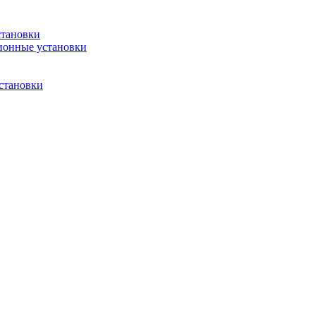
становки
ионные установки
становки