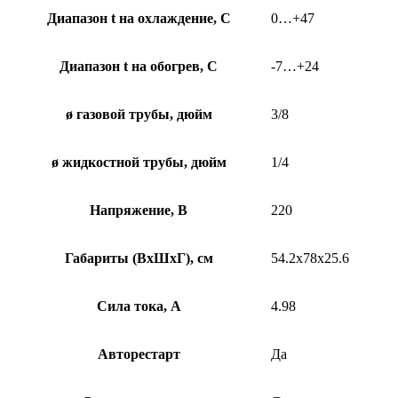
Диапазон t на охлаждение, С
0…+47
Диапазон t на обогрев, С
-7…+24
ø газовой трубы, дюйм
3/8
ø жидкостной трубы, дюйм
1/4
Напряжение, В
220
Габариты (ВхШхГ), см
54.2х78х25.6
Сила тока, А
4.98
Авторестарт
Да