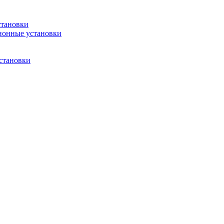
становки
ионные установки
становки