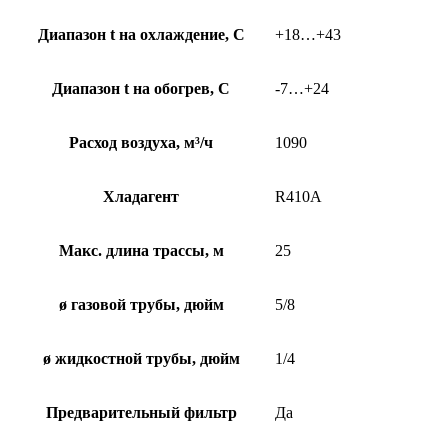
Диапазон t на охлаждение, С
+18…+43
Диапазон t на обогрев, С
-7…+24
Расход воздуха, м³/ч
1090
Хладагент
R410A
Макс. длина трассы, м
25
ø газовой трубы, дюйм
5/8
ø жидкостной трубы, дюйм
1/4
Предварительный фильтр
Да