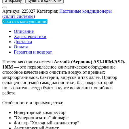
В корзину
Купить в один клик
Артикул:
225827
Категория:
Настенные кондиционеры
(сплит-системы)
Заказать консультацию
Описание
Характеристики
Доставка
Оплата
Гарантия и возврат
Настенная сплит-система
Aeronik (Аероник) ASI-18IM/ASO-
18IM
— это первоклассное климатическое оборудование,
способное качественно очистить воздух от вредных
микроорганизмов, бактерий, вирусов и так далее. Прибор
оснащен системой самодиагностики, благодаря которой
пользователь всегда будет в курсе возможных ошибок в
работе.
Особенности и преимущества:
Инверторный компрессор
”Суперионизатор” air magic
Фильтр ”Холодный катализатор”
Антивирусный фильтр