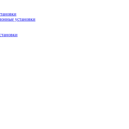
становки
ионные установки
становки