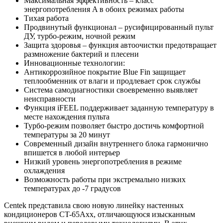
Максимальная эффективность – класс
энергопотребления A в обоих режимах работы
Тихая работа
Продвинутый функционал – русифицированный пульт
ДУ, турбо-режим, ночной режим
Защита здоровья – функция автоочистки предотвращает
размножение бактерий и плесени
Инновационные технологии:
Антикоррозийное покрытие Blue Fin защищает
теплообменник от влаги и продлевает срок службы
Система самодиагностики своевременно выявляет
неисправности
Функция iFEEL поддерживает заданную температуру в
месте нахождения пульта
Турбо-режим позволяет быстро достичь комфортной
температуры за 20 минут
Современный дизайн внутреннего блока гармонично
впишется в любой интерьер
Низкий уровень энергопотребления в режиме
охлаждения
Возможность работы при экстремально низких
температурах до -7 градусов
Centek представила свою новую линейку настенных
кондиционеров CT-65Axx, отличающуюся изысканным