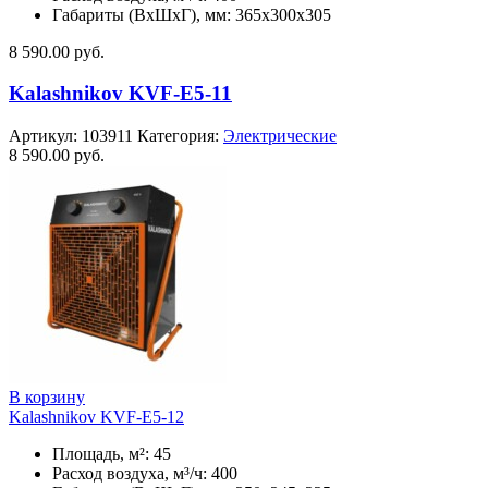
Габариты (ВхШхГ), мм: 365x300x305
8 590.00
руб.
Kalashnikov KVF-E5-11
Артикул:
103911
Категория:
Электрические
8 590.00
руб.
В корзину
Kalashnikov KVF-E5-12
Площадь, м²: 45
Расход воздуха, м³/ч: 400