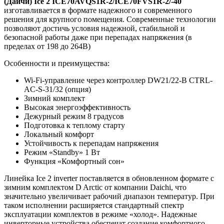
(Даичи) Ice 2 ICE70AVQS1R-2/ICE70FVS1R-2/-40
изготавливается в формате надежного и современного
решения для крупного помещения. Современные технологии
позволяют достичь условия надежной, стабильной и
безопасной работы даже при перепадах напряжения (в
пределах от 198 до 264В)
Особенности и преимущества:
Wi-Fi-управление через контроллер DW21/22-B CTRL-
AC-S-31/32 (опция)
Зимний комплект
Высокая энергоэффективность
Дежурный режим 8 градусов
Подготовка к теплому старту
Локальный комфорт
Устойчивость к перепадам напряжения
Режим «Standby» 1 Вт
Функция «Комфортный сон»
Линейка Ice 2 inverter поставляется в обновленном формате с
зимним комплектом D Arctic от компании Daichi, что
значительно увеличивает рабочий диапазон температур. При
таком исполнении расширяется стандартный спектр
эксплуатации комплектов в режиме «холод». Надежные
инверторные устройства обеспечат создание комфортного