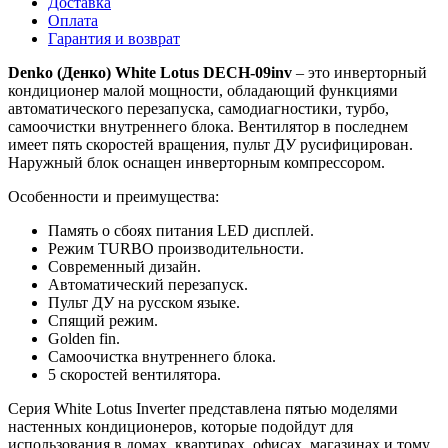
Доставка
Оплата
Гарантия и возврат
Denko
(Денко)
White
Lotus
DECH
-09
inv
– это инверторный
кондиционер малой мощности, обладающий функциями
автоматического перезапуска, самодиагностики, турбо,
самоочистки внутреннего блока. Вентилятор в последнем
имеет пять скоростей вращения, пульт ДУ русифицирован.
Наружный блок оснащен инверторным компрессором.
Особенности и преимущества:
Память о сбоях питания LED дисплей.
Режим TURBO производительности.
Современный дизайн.
Автоматический перезапуск.
Пульт ДУ на русском языке.
Спящий режим.
Golden fin.
Самоочистка внутреннего блока.
5 скоростей вентилятора.
Серия White Lotus Inverter представлена пятью моделями
настенных кондиционеров, которые подойдут для
использования в домах, квартирах, офисах, магазинах и тому