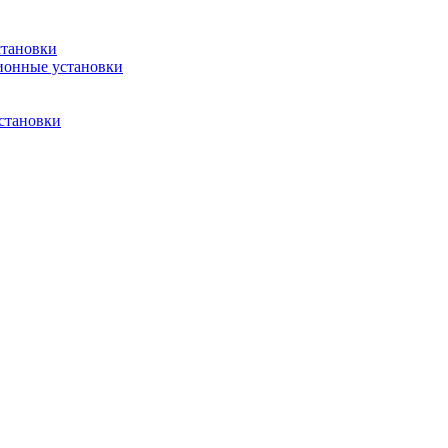
становки
ионные установки
становки