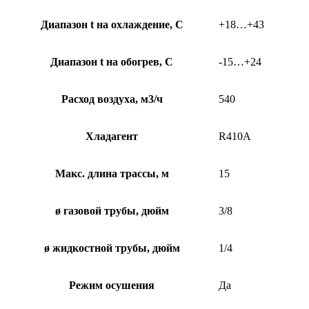
Диапазон t на охлаждение, С
+18…+43
Диапазон t на обогрев, С
-15…+24
Расход воздуха, м3/ч
540
Хладагент
R410A
Макс. длина трассы, м
15
ø газовой трубы, дюйм
3/8
ø жидкостной трубы, дюйм
1/4
Режим осушения
Да