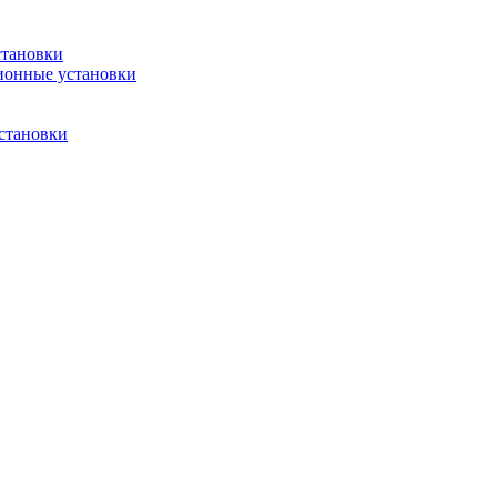
становки
ионные установки
становки