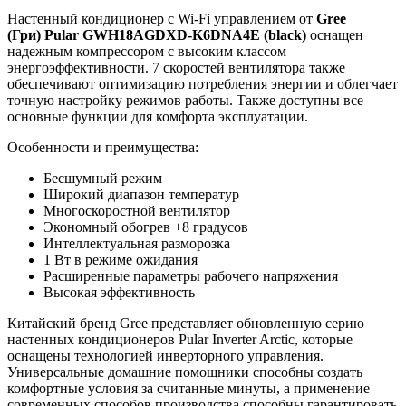
Настенный кондиционер с Wi-Fi управлением от
Gree
(Гри) Pular GWH18AGDXD-K6DNA4E (black)
оснащен
надежным компрессором с высоким классом
энергоэффективности. 7 скоростей вентилятора также
обеспечивают оптимизацию потребления энергии и облегчает
точную настройку режимов работы. Также доступны все
основные функции для комфорта эксплуатации.
Особенности и преимущества:
Бесшумный режим
Широкий диапазон температур
Многоскоростной вентилятор
Экономный обогрев +8 градусов
Интеллектуальная разморозка
1 Вт в режиме ожидания
Расширенные параметры рабочего напряжения
Высокая эффективность
Китайский бренд Gree представляет обновленную серию
настенных кондиционеров Pular Inverter Arctic, которые
оснащены технологией инверторного управления.
Универсальные домашние помощники способны создать
комфортные условия за считанные минуты, а применение
современных способов производства способны гарантировать