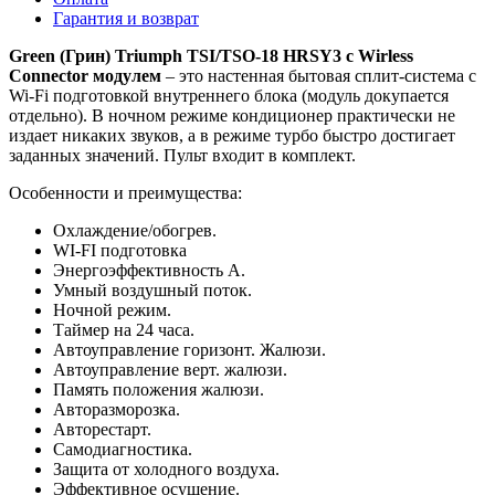
Гарантия и возврат
Green
(Грин)
Triumph
TSI
/
TSO
-18
HRSY
3 с
Wirless
Connector
модулем
– это настенная бытовая сплит-система с
Wi-Fi подготовкой внутреннего блока (модуль докупается
отдельно). В ночном режиме кондиционер практически не
издает никаких звуков, а в режиме турбо быстро достигает
заданных значений. Пульт входит в комплект.
Особенности и преимущества:
Охлаждение/обогрев.
WI-FI подготовка
Энергоэффективность А.
Умный воздушный поток.
Ночной режим.
Таймер на 24 часа.
Автоуправление горизонт. Жалюзи.
Автоуправление верт. жалюзи.
Память положения жалюзи.
Авторазморозка.
Авторестарт.
Самодиагностика.
Защита от холодного воздуха.
Эффективное осушение.