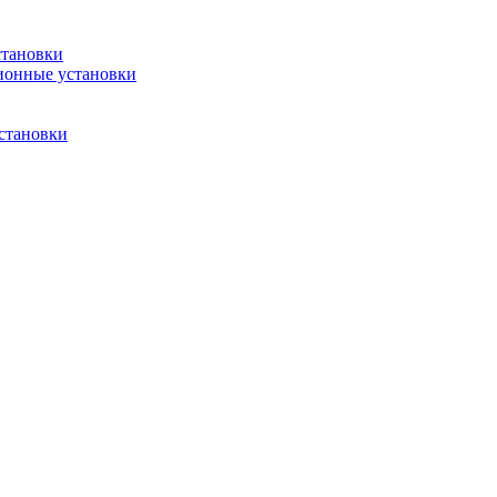
становки
ионные установки
становки