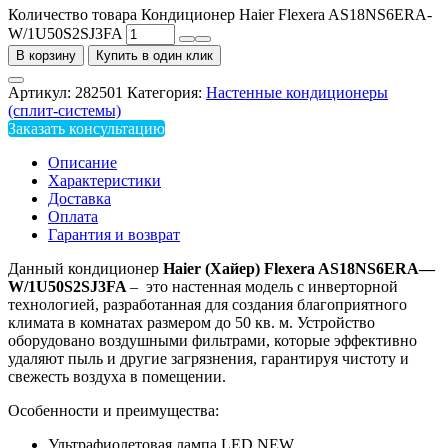
Количество товара Кондиционер Haier Flexera AS18NS6ERA-
W/1U50S2SJ3FA
В корзину
Купить в один клик
Артикул:
282501
Категория:
Настенные кондиционеры
(сплит-системы)
Заказать консультацию
Описание
Характеристики
Доставка
Оплата
Гарантия и возврат
Данный кондиционер
Haier
(Хайер)
Flexera
AS
18
NS
6
ERA
—
W
/1
U
50
S
2
SJ
3
FA
– это настенная модель с инверторной
технологией, разработанная для создания благоприятного
климата в комнатах размером до 50 кв. м. Устройство
оборудовано воздушными фильтрами, которые эффективно
удаляют пыль и другие загрязнения, гарантируя чистоту и
свежесть воздуха в помещении.
Особенности и преимущества:
Ультрaфиолетовая лампа LED NEW