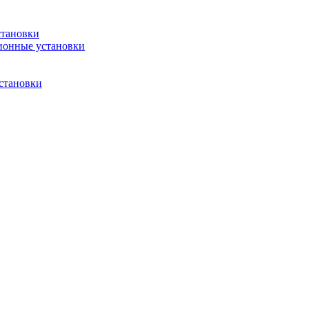
становки
ионные установки
становки