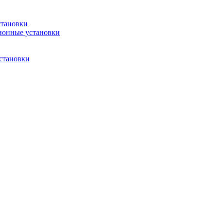
становки
ионные установки
становки