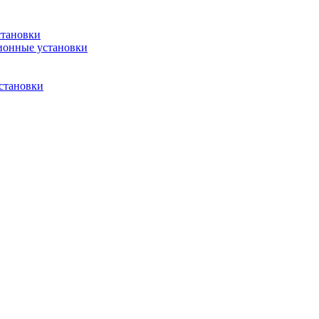
становки
ионные установки
становки