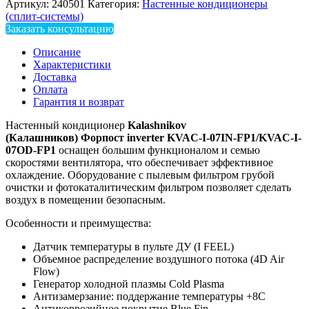
Артикул:
240501
Категория:
Настенные кондиционеры
(сплит-системы)
Заказать консультацию
Описание
Характеристики
Доставка
Оплата
Гарантия и возврат
Настенный кондиционер
Kalashnikov
(Калашников) Форпост inverter KVAC-I-07IN-FP1/KVAC-I-
07OD-FP1
оснащен большим функционалом и семью
скоростями вентилятора, что обеспечивает эффективное
охлаждение. Оборудование с пылевым фильтром грубой
очистки и фотокаталитическим фильтром позволяет сделать
воздух в помещении безопасным.
Особенности и преимущества:
Датчик температуры в пульте ДУ (I FEEL)
Объемное распределение воздушного потока (4D Air
Flow)
Генератор холодной плазмы Cold Plasma
Антизамерзание: поддержание температуры +8С
Антикоррозийное покрытие Blue Fin