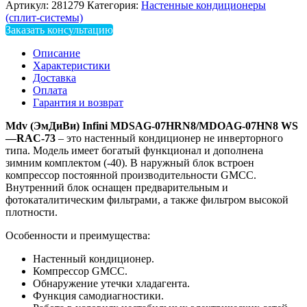
Артикул:
281279
Категория:
Настенные кондиционеры
(сплит-системы)
Заказать консультацию
Описание
Характеристики
Доставка
Оплата
Гарантия и возврат
Mdv
(ЭмДиВи)
Infini
MDSAG
-07
HRN
8/
MDOAG
-07
HN
8
WS
—
RAC
-73
– это настенный кондиционер не инверторного
типа. Модель имеет богатый функционал и дополнена
зимним комплектом (-40). В наружный блок встроен
компрессор постоянной производительности GMCC.
Внутренний блок оснащен предварительным и
фотокаталитическим фильтрами, а также фильтром высокой
плотности.
Особенности и преимущества:
Настенный кондиционер.
Компрессор GMCC.
Обнаружение утечки хладагента.
Функция самодиагностики.