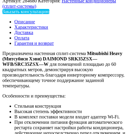
Артикул:
284680
Категория:
Настенные кондиционеры
(сплит-системы)
Заказать консультацию
Описание
Характеристики
Доставка
Оплата
Гарантия и возврат
Предназначена настенная сплит-система
Mitsubishi
Heavy
(Митсубиси Хэви)
DAIMOND
SRK
35
ZSX
—
WFB
/
SRC
35
ZSX
—
W
для помещений площадью до 60
квадратных метров, демонстрируя высокую
производительность благодаря инверторному компрессору,
обеспечивающему точное поддержание заданной
температуры.
Особенности и преимущества:
Стильная конструкция
Высокая степень эффективности
В комплект поставки модели входит адаптер Wi-Fi.
При отключении питания функция автоматического
рестарта сохраняет настройки работы кондиционера,
действующие непосредственно перед отключением, и