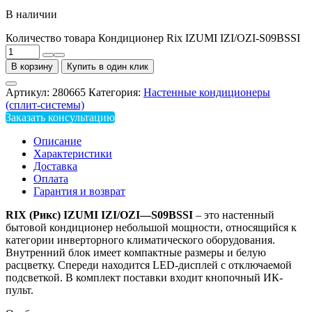
В наличии
Количество товара Кондиционер Rix IZUMI IZI/OZI-S09BSSI
В корзину
Купить в один клик
Артикул:
280665
Категория:
Настенные кондиционеры
(сплит-системы)
Заказать консультацию
Описание
Характеристики
Доставка
Оплата
Гарантия и возврат
RIX
(Рикс)
IZUMI
IZI
/
OZI
—
S
09
BSSI
– это настенный
бытовой кондиционер небольшой мощности, относящийся к
категории инверторного климатического оборудования.
Внутренний блок имеет компактные размеры и белую
расцветку. Спереди находится LED-дисплей с отключаемой
подсветкой. В комплект поставки входит кнопочный ИК-
пульт.