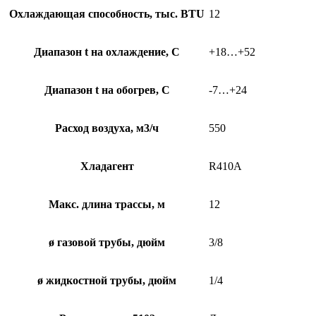
Охлаждающая способность, тыс. BTU
12
Диапазон t на охлаждение, С
+18…+52
Диапазон t на обогрев, С
-7…+24
Расход воздуха, м3/ч
550
Хладагент
R410A
Макс. длина трассы, м
12
ø газовой трубы, дюйм
3/8
ø жидкостной трубы, дюйм
1/4