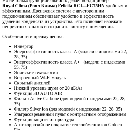
Но не только функциональность делает кондиционер
Royal Clima
(Роял Клима)
Felicita
RCI
—
FC
75
HN
удобным и
эффективным. Дренажная система с двусторонним
подключением обеспечивает удобство и эффективность
удаления конденсата из устройства. Это позволяет избежать
неприятных запахов и сохранить чистоту в помещении.
Особенности и преимущества:
Инвертор
Энергоэффективность класса А (модели с индексами 22,
28, 35)
Энергоэффективность класса А++ (модели с индексами
55, 75)
Японские технологии
Встроенный Wi-Fi модуль
Скрытый дисплей
Низкий уровень шума от 20 дБ(А)
Функция 3D AUTO AIR
Фильтр Active Carbone (для моделей с индексами 22, 28,
35)
Фильтр Silver Ion (для моделей с индексами 22, 28, 35)
Ультрасовременный пульт с контрастным отображением
Функция защиты от простуды
Антикоррозийное покрытие теплообменников Golden
Fin