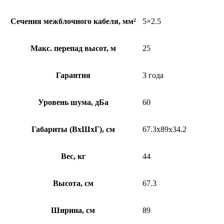
Сечения межблочного кабеля, мм²
5×2.5
Макс. перепад высот, м
25
Гарантия
3 года
Уровень шума, дБа
60
Габариты (ВхШхГ), см
67.3x89x34.2
Вес, кг
44
Высота, см
67.3
Ширина, см
89