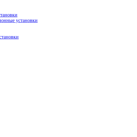
становки
ионные установки
становки