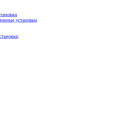
становки
ионные установки
становки