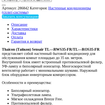
Артикул:
286842
Категория:
Настенные кондиционеры
(сплит-системы)
Заказать консультацию
Описание
Характеристики
Доставка
Оплата
Гарантия и возврат
Thaicon
(Тайкон)
Sensair
TL
—
RWS
35-
FR
/
TL
—
ROS
35-
FR
представляет собой настенный бытовой кондиционер для
обслуживания комнат площадью до 35 кв. метров.
Внутренний блок имеет встроенный противопылевой фильтр,
УФ-лампу и биполярный ионизатор. Многоскоростной
вентилятор работает с минимальными шумами. Наружный
блок оборудован инверторным компрессором.
Особенности и преимущества:
Биполярный ионизатор.
Ультрафиолетовая лампа.
Мягкое охлаждения Breeze Free.
Противопылевой фильтр.