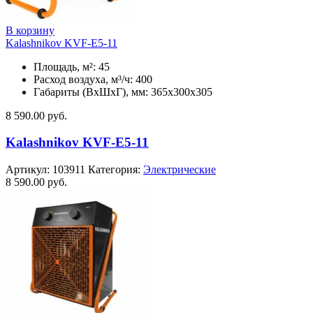
В корзину
Kalashnikov KVF-E5-11
Площадь, м²: 45
Расход воздуха, м³/ч: 400
Габариты (ВхШхГ), мм: 365x300x305
8 590.00
руб.
Kalashnikov KVF-E5-11
Артикул:
103911
Категория:
Электрические
8 590.00
руб.