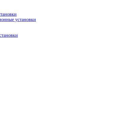
становки
ионные установки
становки