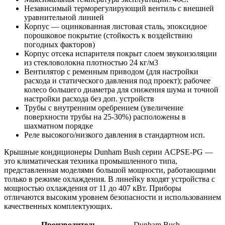
Независимый терморегулирующий вентиль с внешней
уравнительной линией
Корпус — оцинкованная листовая сталь, эпоксидное
порошковое покрытие (стойкость к воздействию
погодных факторов)
Корпус отсека испарителя покрыт слоем звукоизоляции
из стекловолокна плотностью 24 кг/м3
Вентилятор с ременным приводом (для настройки
расхода и статического давления под проект); рабочее
колесо большего диаметра для снижения шума и точной
настройки расхода без доп. устройств
Трубы с внутренним оребрением (увеличение
поверхности трубы на 25-30%) расположены в
шахматном порядке
Реле высокого/низкого давления в стандартном исп.
Крышные кондиционеры Dunham Bush серии
ACPSE-PG
—
это климатическая техника промышленного типа,
представленная моделями большой мощности, работающими
только в режиме охлаждения. В линейку входят устройства с
мощностью охлаждения от 11 до 407 кВт. Приборы
отличаются высоким уровнем безопасности и использованием
качественных комплектующих.
Производитель
Dunham Bush