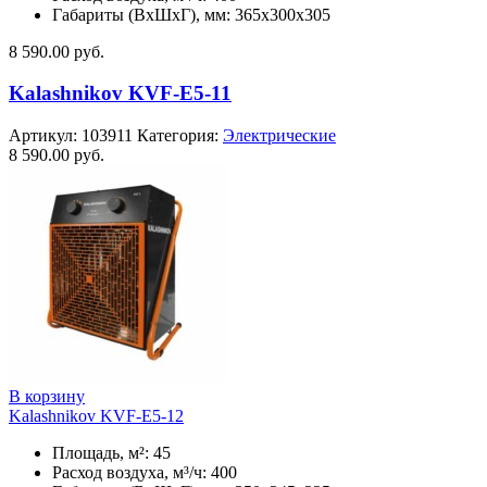
Габариты (ВхШхГ), мм: 365x300x305
8 590.00
руб.
Kalashnikov KVF-E5-11
Артикул:
103911
Категория:
Электрические
8 590.00
руб.
В корзину
Kalashnikov KVF-E5-12
Площадь, м²: 45
Расход воздуха, м³/ч: 400