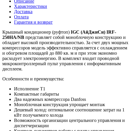
Описание
Характеристики
Доставка
Оплата
Гарантия и возврат
Крышный кондиционер (руфтоп)
IGC (АйДжиСи) IRF-
250HA/NB
представляет собой моноблочную конструкцию и
обладает высокой производительностью. За счет двух мощных
компрессоров модель эффективно справляется с охлаждением
и обогревом площадей до 880 кв. м и при этом экономно
расходует электроэнергию. В комплект входит проводной
микроконтроллерный пульт управления с информативным
дисплеем.
Особенности и преимущества:
Исполнение Т1
Компактные габариты
Два надежных компрессора Danfoss
Моноблочная конструкция упрощает монтаж
Дешевый холод: оптимальное соотношение затрат на 1
кВт получаемого холода
Возможность организации центрального управления и
диспетчеризации
Контроль параметров работы с платы управления