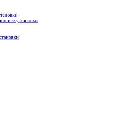
становки
ионные установки
становки