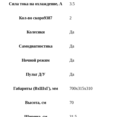
Сила тока на охлаждение, А
3.5
Кол-во скоро9387
2
Колесики
Да
Самодиагностика
Да
Ночной режим
Да
Пульт Д/У
Да
Габариты (ВхШхГ), мм
700x315x310
Высота, см
70
Ширина, см
31.5